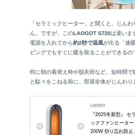
「セラミックヒーター」と聞くと、じんわ
ん。ですが、この
LAOGOT S720
は違いま
電源を入れてから
約2秒で温風
が出る「速
ビングでもすぐに暖を取ることができるの
特に朝の着替え時や脱衣所など、短時間で
と駄々をこねる前に、部屋全体がじんわり
LAOGOT
『2025冬新型』 
ックファンヒーター 暖
200W 切り忘れ防止